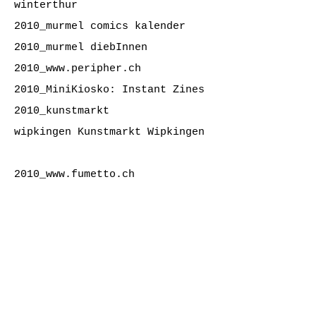
winterthur
2010_murmel comics kalender
2010_
murmel diebInnen
2010_
www.peripher.ch
2010_
MiniKiosko: Instant Zines
2010_kunstmarkt
wipkingen
Kunstmarkt Wipkingen
2010_
www.fumetto.ch
2010_ homemade (party)
2009 wo zürich besonders gut
isst ISBN
978-3-033-01855-6
_wir sind keine rabeneltern
ISBN
978-3-033-01780-1
_mariemeierhofer institut