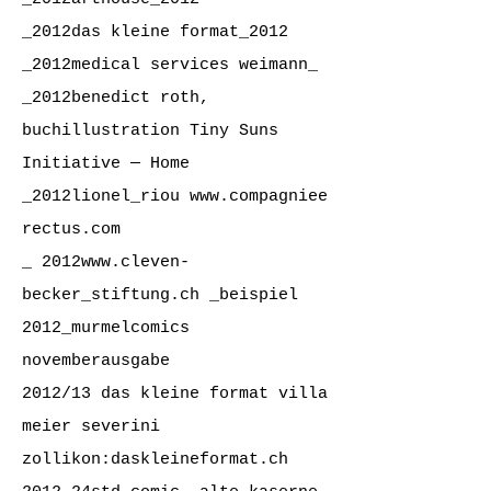
_2012das kleine format_2012
_2012medical services weimann_
_2012benedict roth,
buchillustration
Tiny Suns
Initiative — Home
_2012lionel_riou
www.compagniee
rectus.com
_ 2012
www.cleven-
becker_stiftung.ch
_
beispiel
2012_murmelcomics
novemberausgabe
2012/13 das kleine format villa
meier severini
zollikon:
daskleineformat.ch