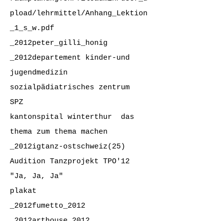
pload/lehrmittel/Anhang_Lektion
_1_s_w.pdf
_2012peter_gilli_honig
_2012departement kinder-und
jugendmedizin
sozialpädiatrisches zentrum
SPZ
kantonspital winterthur
das
thema zum thema machen
_2012igtanz-ostschweiz
(25)
Audition Tanzprojekt TPO'12
"Ja, Ja, Ja"
plakat
_2012fumetto_2012
_2012arthouse_2012