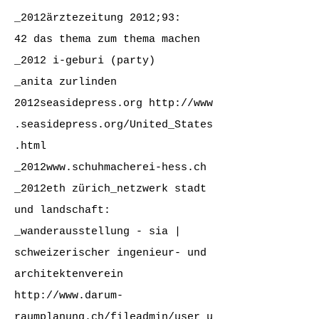
_2012ärztezeitung 2012;93:
42
das thema zum thema machen
_2012 i-geburi (party)
_anita zurlinden
2012seasidepress.org
http://www
.seasidepress.org/United_States
.html
_2012
www.schuhmacherei-hess.ch
_2012eth zürich_netzwerk stadt
und landschaft:
_
wanderausstellung - sia |
schweizerischer ingenieur- und
architektenverein
http://www.darum-
raumplanung.ch/fileadmin/user_u