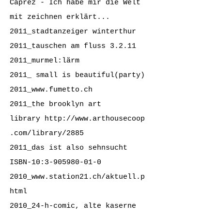
Caprez - Ich habe mir die Welt
mit zeichnen erklärt...
2011_stadtanzeiger winterthur
2011_tauschen am fluss 3.2.11
2011_
murmel:lärm
2011_ small is beautiful(party)
2011_
www.fumetto.ch
2011_the brooklyn art
library
http://www.arthousecoop
.com/library/2885
2011_das ist also sehnsucht
ISBN-10:
3-905980-01-0
2010_
www.station21.ch
/aktuell.p
html
2010_24-h-comic, alte kaserne