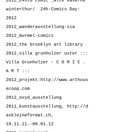
2012_24std comic _alte kaserne
winterthur/
24h-Comics Day:
2012
2012_wanderausstellung-sia
2012_murmel-comics
2012_the brooklyn art library
2012_villa grunholzer uster
:::
Villa Grunholzer - C O M I C .
A R T :::
2012_projekt:
http://www.arthous
ecoop.com
2012_oxyd_ausstellung
2011_kunstausstellung
,
http://d
askleineformat.ch
,
19.11.11.-08.01.12